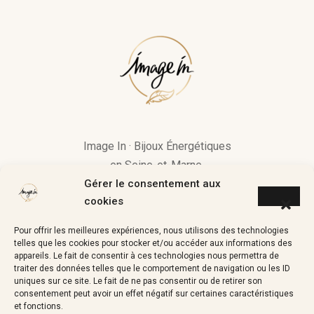
Image In · Bijoux Énergétiques
en Seine-et-Marne.
Gérer le consentement aux
« Si une pierre vous attire, c’est
cookies
qu’elle a quelque chose à vous
Pour offrir les meilleures expériences, nous utilisons des technologies
apporter »
telles que les cookies pour stocker et/ou accéder aux informations des
appareils. Le fait de consentir à ces technologies nous permettra de
traiter des données telles que le comportement de navigation ou les ID
uniques sur ce site. Le fait de ne pas consentir ou de retirer son
consentement peut avoir un effet négatif sur certaines caractéristiques
image.in.coaching@gmail.com
et fonctions.