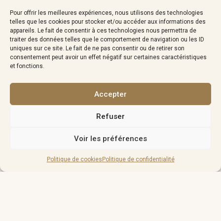
Pour offrir les meilleures expériences, nous utilisons des technologies
telles que les cookies pour stocker et/ou accéder aux informations des
appareils. Le fait de consentir à ces technologies nous permettra de
traiter des données telles que le comportement de navigation ou les ID
uniques sur ce site. Le fait de ne pas consentir ou de retirer son
consentement peut avoir un effet négatif sur certaines caractéristiques
et fonctions.
Image In · Bijoux Énergétiques
en Seine-et-Marne.
Accepter
« Si une pierre vous attire, c’est
Refuser
qu’elle a quelque chose à vous
Voir les préférences
apporter »
Politique de cookies
Politique de confidentialité
image.in.coaching@gmail.com