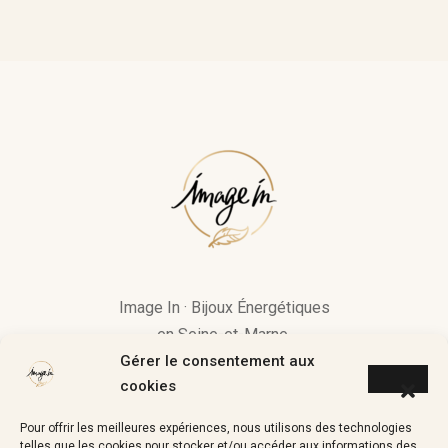
Image In · Bijoux Énergétiques
en Seine-et-Marne.
Gérer le consentement aux
« Si une pierre vous attire, c’est
cookies
qu’elle a quelque chose à vous
Pour offrir les meilleures expériences, nous utilisons des technologies
apporter »
telles que les cookies pour stocker et/ou accéder aux informations des