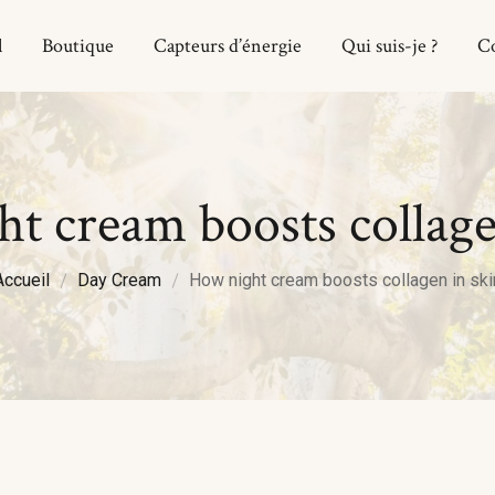
l
Boutique
Capteurs d’énergie
Qui suis-je ?
C
Apatite
Blanc
Accu
Aventurine
Bleu
Bout
t cream boosts collage
Citrine
Noire
Capt
Cornaline
Doré / Brun
Qui s
Accueil
Day Cream
How night cream boosts collagen in ski
Cristal de Roche
Gris
Cont
Jade
Incolore
Labradorite
Jaune
Malachite
Orange
Nazar Boncuk
Rose