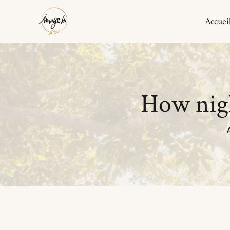
Accuei
Boucles d’Oreilles
Bracelets
How nigh
Colliers
Maison
Pyramide