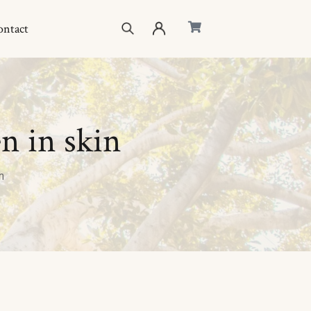
ontact
eil
ique
n in skin
eurs d’énergie
uis-je ?
n
act