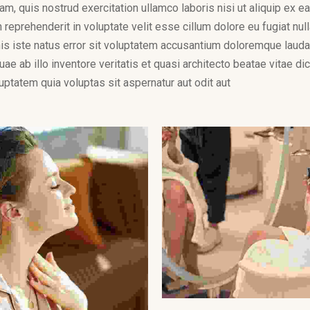
am, quis nostrud exercitation ullamco laboris nisi ut aliquip ex
n reprehenderit in voluptate velit esse cillum dolore eu fugiat null
is iste natus error sit voluptatem accusantium doloremque laud
ae ab illo inventore veritatis et quasi architecto beatae vitae di
tatem quia voluptas sit aspernatur aut odit aut