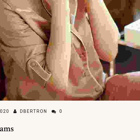
020
DBERTRON
0
eams