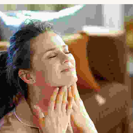
Oeil de Tigre
Turquoise
Pierre de Lune
Vert
Quartz
Tourmaline
Turquoise