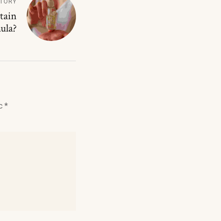
STORY
tain
ula?
ec
*