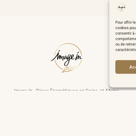
Pour offrir 
cookies pour
consentir à 
comportement
ou de retire
caractéristi
Ac
Image In · Bijoux Énergétiques en Seine-et-Marne.
une pierre vous attire, c’est qu’elle a quelque chose à vous appor
image.in.coaching@gmail.com