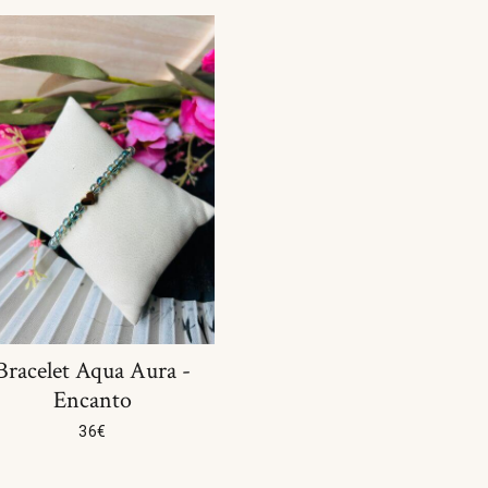
Oeil de Tigre
Turquoise
Pierre de Lune
Vert
Quartz
Tourmaline
Turquoise
Bracelet Aqua Aura -
Encanto
36
€
Choix Des Options