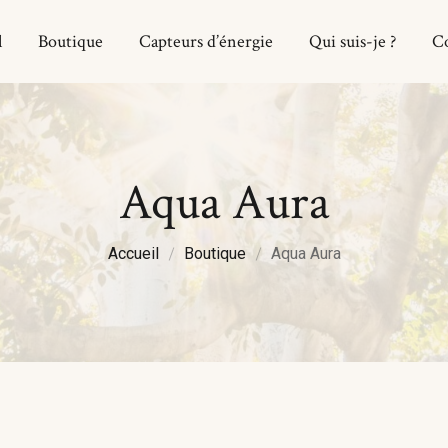
l
Boutique
Capteurs d’énergie
Qui suis-je ?
C
Apatite
Blanc
Accu
Aventurine
Bleu
Bout
Aqua Aura
Citrine
Noire
Capt
Cornaline
Doré / Brun
Qui s
Accueil
Boutique
Aqua Aura
Cristal de Roche
Gris
Cont
Jade
Incolore
Labradorite
Jaune
Malachite
Orange
Nazar Boncuk
Rose