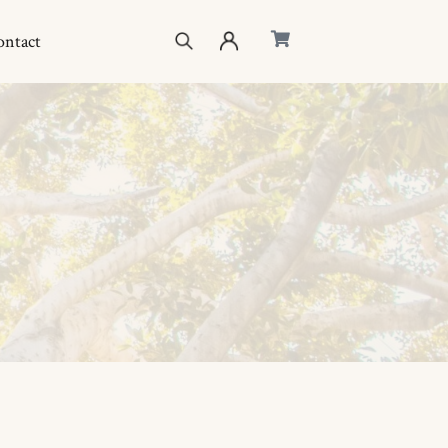
ontact
eil
ique
eurs d’énergie
uis-je ?
act