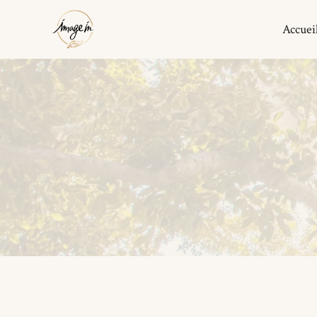
Accuei
Boucles d’Oreilles
Bracelets
Colliers
Maison
Pyramide