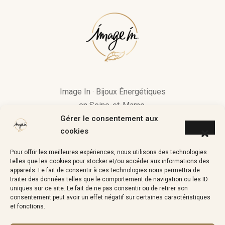
Image In · Bijoux Énergétiques
en Seine-et-Marne.
Gérer le consentement aux
« Si une pierre vous attire, c’est
cookies
qu’elle a quelque chose à vous
Pour offrir les meilleures expériences, nous utilisons des technologies
apporter »
telles que les cookies pour stocker et/ou accéder aux informations des
appareils. Le fait de consentir à ces technologies nous permettra de
traiter des données telles que le comportement de navigation ou les ID
uniques sur ce site. Le fait de ne pas consentir ou de retirer son
consentement peut avoir un effet négatif sur certaines caractéristiques
image.in.coaching@gmail.com
et fonctions.