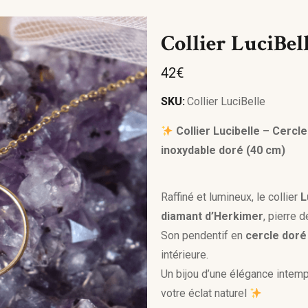
Oeil de Tigre
Turquoise
Pierre de Lune
Vert
Collier LuciBel
Quartz
42
€
Tourmaline
Turquoise
SKU:
Collier LuciBelle
Collier Lucibelle – Cercl
inoxydable doré (40 cm)
Raffiné et lumineux, le collier
L
diamant d’Herkimer
, pierre d
Son pendentif en
cercle doré
intérieure.
Un bijou d’une élégance intempor
votre éclat naturel