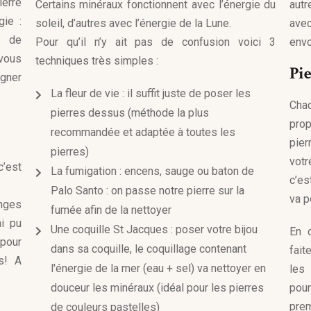
ierre
Certains minéraux fonctionnent avec l’énergie du
aut
gie :
soleil, d’autres avec l’énergie de la Lune.
ave
, de
Pour qu’il n’y ait pas de confusion voici 3
envo
 vous
techniques très simples :
Pi
igner
La fleur de vie : il suffit juste de poser les
Chaq
pierres dessus (méthode la plus
pro
recommandée et adaptée à toutes les
pie
pierres)
votr
c’est
La fumigation : encens, sauge ou baton de
c’es
Palo Santo : on passe notre pierre sur la
va p
nges
fumée afin de la nettoyer
ai pu
Une coquille St Jacques : poser votre bijou
En 
pour
dans sa coquille, le coquillage contenant
fait
us! A
l'énergie de la mer (eau + sel) va nettoyer en
les
douceur les minéraux (idéal pour les pierres
pour
prem
de couleurs pastelles)