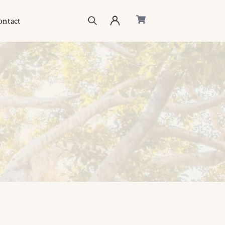
ontact
eil
ique
eurs d’énergie
uis-je ?
act