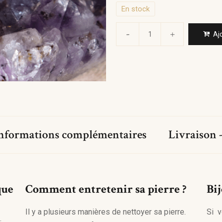
En stock
Aj
nformations complémentaires
Livraison -
que
Comment entretenir sa pierre ?
Bi
Il y a plusieurs manières de nettoyer sa pierre.
Si v