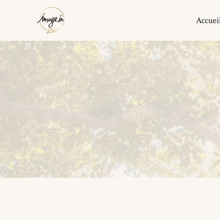
Accuei
Boucles d’Oreilles
Bracelets
Colliers
Maison
Pyramide