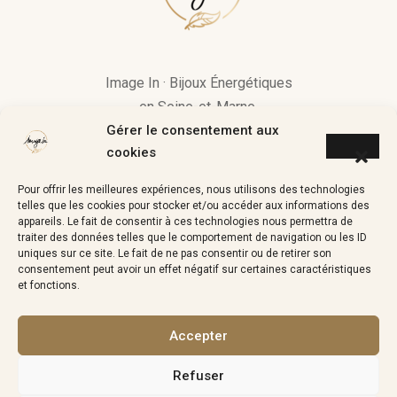
Image In · Bijoux Énergétiques
en Seine-et-Marne.
Gérer le consentement aux
« Si une pierre vous attire, c’est
cookies
qu’elle a quelque chose à vous
Pour offrir les meilleures expériences, nous utilisons des technologies
apporter »
telles que les cookies pour stocker et/ou accéder aux informations des
appareils. Le fait de consentir à ces technologies nous permettra de
traiter des données telles que le comportement de navigation ou les ID
uniques sur ce site. Le fait de ne pas consentir ou de retirer son
consentement peut avoir un effet négatif sur certaines caractéristiques
image.in.coaching@gmail.com
et fonctions.
Accepter
Refuser
Politique de Confidentialité
Cookies
CGV
Contact