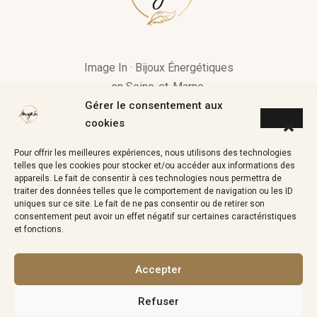
Image In · Bijoux Énergétiques
en Seine-et-Marne.
Gérer le consentement aux
« Si une pierre vous attire, c’est
cookies
qu’elle a quelque chose à vous
Pour offrir les meilleures expériences, nous utilisons des technologies
apporter »
telles que les cookies pour stocker et/ou accéder aux informations des
appareils. Le fait de consentir à ces technologies nous permettra de
traiter des données telles que le comportement de navigation ou les ID
uniques sur ce site. Le fait de ne pas consentir ou de retirer son
consentement peut avoir un effet négatif sur certaines caractéristiques
image.in.coaching@gmail.com
et fonctions.
Accepter
Refuser
Politique de Confidentialité
Cookies
CGV
Contact